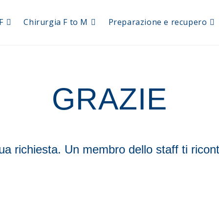
F
Chirurgia F to M
Preparazione e recupero
GRAZIE
tua richiesta. Un membro dello staff ti rico