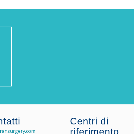
tatti
Centri di
riferimento
ransurgery.com