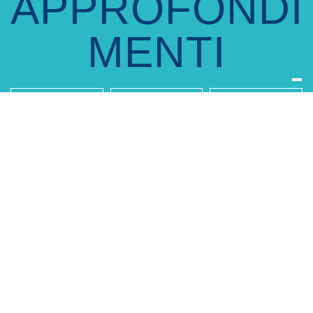
APPROFONDI
MENTI
Accesso
La
La
alla
chirurgia di
chirurgia di
chirurgia
affermazio
affermazio
ne del
ne del
Vai
genere
genere
maschile
femminile
Vai
Vai