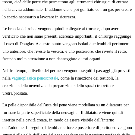
trocar, cioè delle porte che permettono agli strumenti chirurgici di entrare
nella cavità addominale. L’addome viene poi gonfiato con un gas per creare
lo spazio necessario a lavorare in sicurezza.
Le braccia del robot vengono quindi collegate ai trocar e, dopo aver
verificato che non siano presenti aderenze importanti, il chirurgo raggiunge
il cavo di Douglas. A questo punto vengono isolati due lembi di peritoneo:
uno anteriore, che riveste la vescica, e uno posteriore, che riveste il retto,
facendo molta attenzione a non danneggiare questi organi.
Nel frattempo, a livello del perineo vengono eseguiti i passaggi già previsti
nella
vaginoplastica penoscrotale
, come la rimozione dei testicoli, la
creazione della neovulva e la preparazione dello spazio tra retto e
uretra/prostata.
La pelle disponibile dell’asta del pene viene modellata su un dilatatore per
formare la parte superficiale della neovagina. Il dilatatore viene quindi
inserito nella cavità creata, in modo da essere visibile dall’interno
dell’addome. In seguito, i lembi anteriore e posteriore di peritoneo vengono